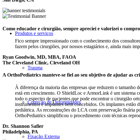
Como educador e cirurgião, sempre apreciei e valorizei o compr
Produtos e serviços
Fico sempre impressionado com o conhecimento dos consultores 
fazem pelos cirurgiões, por nossos estagiários e, ainda mais imp
Ryan Goodwin, MD, MBA, FAOA
The Cleveland Clinic, Cleveland OH
Trauma
A OrthoPediatrics manteve-se fiel ao seu objetivo de ajudar as c
À diferença da maioria das empresas que reduzem o tamanho dos
está em crescimento. O ShieldLoc e ArmorLink é um sistema co
todo o espectro de pacientes que pode encontrar o cirurgião or
Correção de Deformidades
instrumentos e implantes bem concebidos. Os implantes estão 
pediátrica. As reconstruções do LCA com preservação fisária p
OrthoPediatrics simplificou o procedimento com técnicas repro
Dr. Shannon Safier
Philadelphia, PA
Fixação Externa