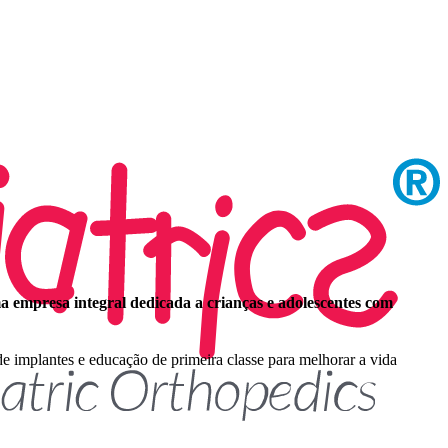
a empresa integral dedicada a crianças e adolescentes com
de implantes e educação de primeira classe para melhorar a vida