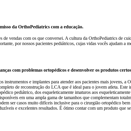
omisso da OrthoPediatrics com a educação.
de vendas com os que conversei. A cultura da OrthoPediatrics de cuida
ortante, por nossos pacientes pediátricos, cujas vidas vocês ajudam a m
rianças com problemas ortopédicos e desenvolver os produtos certos
 instrumentos e implantes para atender aos pacientes mais jovens, a 
mpleto de reconstrução do LCA que é ideal para o jovem atleta. Este 
topédico pediátrico, dos esqueleticamente imaturos aos esqueleticamente
disponíveis em uma ampla gama de tamanhos que complementam totalment
odem ser casos muito difíceis inclusive para o cirurgião ortopédico be
duzíveis e excelentes resultados. É ótimo contar com um produto que se