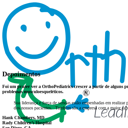
Depoimentos
Foi um prazer ver a
OrthoPediatrics
crescer a partir de alguns 
problemas musculoesqueléticos.
Sua liderança e força de vendas estão empenhadas em realizar p
dos nossos pacientes. Também são a empresa com a maior capac
Hank Chambers, MD
Rady Children’s Hospital
San Diego, CA