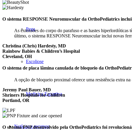
O sistema RESPONSE Neuromuscular da OrthoPediatrics inclui so
Pega
As extensões do corpo do parafuso e as hastes hiperlordóticas t
último, o sistema RESPONSE Neuromuscular inclui novas ferra
Christina (Chris) Hardesty, MD
Rainbow Babies & Children’s Hospital
Cleveland, OH
Escoliose
O sistema de placa lâmina canulada de bloqueio da OrthoPediatrics
A opção de bloqueio proximal oferece uma resistência extra na
Jeremy Paul Bauer, MD
Medicina Esportiva
Shriners Hospitals for Children
Portland, OR
Notícias e recursos
O sistema PNP desenvolvido pela OrthoPediatrics foi revolucioná