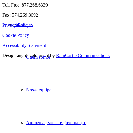
Toll Free: 877.268.6339
Fax: 574.269.3692
Sobre nós
Privacy Policy
Cookie Policy
Accessibility Statement
Design and development by
RainCastle Communications
.
Quem somos
Nossa equipe
Ambiental, social e governança