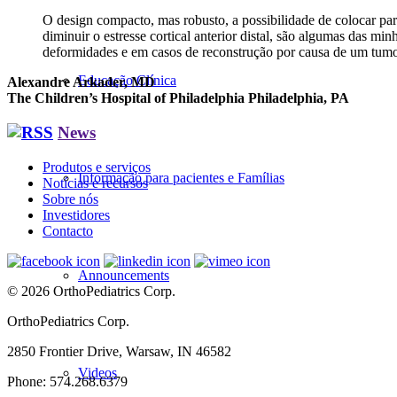
O design compacto, mas robusto, a possibilidade de colocar par
diminuir o estresse cortical anterior distal, são algumas das min
deformidades e em casos de reconstrução por causa de um tumo
Educação Clínica
Alexandre Arkader, MD
The Children’s Hospital of Philadelphia Philadelphia, PA
News
Produtos e serviços
Informação para pacientes e Famílias
Notícias e recursos
Sobre nós
Investidores
Contacto
Announcements
© 2026 OrthoPediatrics Corp.
OrthoPediatrics Corp.
2850 Frontier Drive, Warsaw, IN 46582
Videos
Phone: 574.268.6379