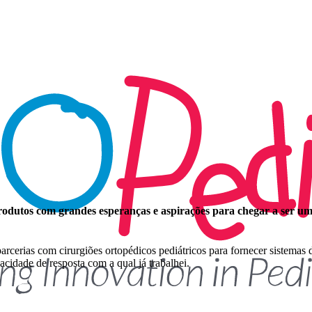
produtos com grandes esperanças e aspirações para chegar a ser um
arcerias com cirurgiões ortopédicos pediátricos para fornecer sistemas 
idade de resposta com a qual já trabalhei.