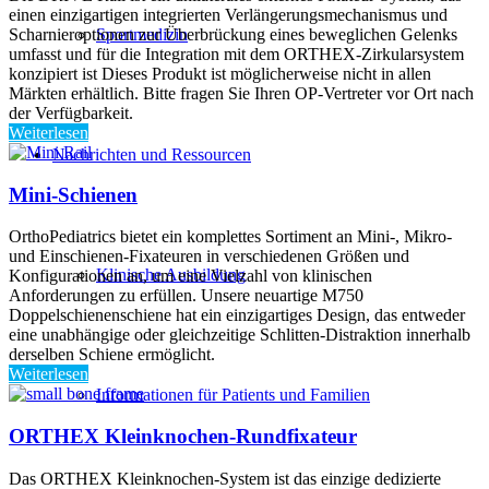
einen einzigartigen integrierten Verlängerungsmechanismus und
Sportmedizin
Scharnieroptionen zur Überbrückung eines beweglichen Gelenks
umfasst und für die Integration mit dem ORTHEX-Zirkularsystem
konzipiert ist Dieses Produkt ist möglicherweise nicht in allen
Märkten erhältlich. Bitte fragen Sie Ihren OP-Vertreter vor Ort nach
der Verfügbarkeit.
Weiterlesen
Nachrichten und Ressourcen
Mini-Schienen
OrthoPediatrics bietet ein komplettes Sortiment an Mini-, Mikro-
und Einschienen-Fixateuren in verschiedenen Größen und
Klinische Ausbildung
Konfigurationen an, um eine Vielzahl von klinischen
Anforderungen zu erfüllen. Unsere neuartige M750
Doppelschienenschiene hat ein einzigartiges Design, das entweder
eine unabhängige oder gleichzeitige Schlitten-Distraktion innerhalb
derselben Schiene ermöglicht.
Weiterlesen
Informationen für Patients und Familien
ORTHEX Kleinknochen-Rundfixateur
Das ORTHEX Kleinknochen-System ist das einzige dedizierte