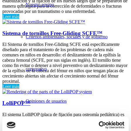
estabilización y la fijación de los huesos largos que se prepararon de
Nuestro equipo
manera quirúrgica para la corrección de deformidades o fracturas
provocadas por un traumatismo o una enfermedad.
Leer más
Sistema de tornillos Free-Gliding SCFE™
Criterios ambientales, sociales y de gobierno
El Sistema de tornillos Free-Gliding SCFE está específicamente
diseñado para el tratamiento de los problemas de cadera más
comunes en niños en desarrollo: el deslizamiento de la epífisis la
cabeza femoral (SCFE, por sus siglas en inglés). El tornillo tiene
como fin evitar o detener a nivel preventivo un deslizamiento mayor
corporativo
de la epífisis de la cabeza del fémur en niños que tengan placas de
crecimiento abiertas sin afectar el crecimiento normal del fémur
proximal.
Leer más
Opiniones de usuarios
LolliPOP™
El sistema LolliPOP (placa de fijación para osteomía pediátrica) es
un sistema innovador de placas modulares para la fijación estable de
osteomías y fracturas del fémur proximal en pacientes pediátricos. El
sistema LolliPOP se indica a modo de dispositivo temporario para la