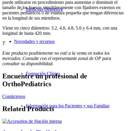
puede utilizarse en procedimiento para aumentar o disminuir el
tamaño de los huesos simultáneamente con fijadores externos en
Medicina Deportiva
pacientes pediátricos o de estatura pequeña que tengan diferencias
en la longitud de sus miembros.
Viene en cinco diámetros: 3.2, 4.0, 4.8, 5.6 y 6.4 mm, con una
longitud de hasta 420 mm.
Novedades y recursos
T
Este producto posiblemente no esté a la venta en todos los
mercados. Consulte con el representante zonal de OP para
consultar su disponibilidad
.
Formación Clínica
Encuentre un profesional de
OrthoPediatrics
Contáctenos
Información para los Pacientes y sus Familias
Related Products