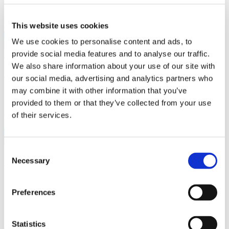
Carreras
fijación estable de las osteomías del fémur proximal (PFO, por sus
siglas en inglés) en la población de pacientes pediátricos (de 2 a 21
This website uses cookies
años).
Leer más
We use cookies to personalise content and ads, to
provide social media features and to analyse our traffic.
Inversores
We also share information about your use of our site with
Sistema de placas pediátricas articuladas (Hinge
our social media, advertising and analytics partners who
Pediatric Plating System™)
may combine it with other information that you’ve
provided to them or that they’ve collected from your use
Es una corrección moderada y menos invasiva para reparar la
alineación defectuosa en pacientes pediátricos mediante un
of their services.
Overview
crecimiento guiado.
Leer más
Consent
Sistema endo-exomedular de clavos GAP
Necessary
Selection
News Releases
El sistema endo-exomedular de clavos GAP consiste en un clavo
intramedular que se une a una placa lateral reforzada, mediante un
Preferences
extensor y tornillos mecánicos, lo que genera un dispositivo
combinado de osteosíntesis a nivel endomedular y exomedular. Este
novedoso abordaje de la osteosíntesis genera un sistema de reparto
Statistics
de la carga entre el clavo y la placa, lo que limita de esta manera el
Events & Presentations