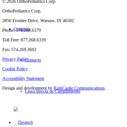
© 2026 OrthoPediatrics Corp.
OrthoPediatrics Corp.
2850 Frontier Drive, Warsaw, IN 46582
Contacto
Phone: 574.268.6379
Toll Free: 877.268.6339
Fax: 574.269.3692
Privacy Policy
Contacto
Cookie Policy
Accessibility Statement
Design and development by
RainCastle Communications
.
Línea directa de Cumplimiento