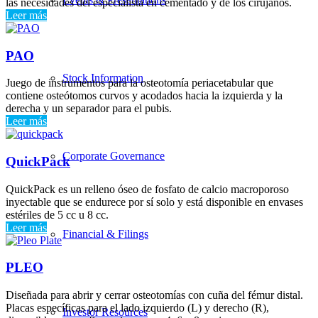
las necesidades del especialista en cementado y de los cirujanos.
Leer más
PAO
Stock Information
Juego de instrumentos para la osteotomía periacetabular que
contiene osteótomos curvos y acodados hacia la izquierda y la
derecha y un separador para el pubis.
Leer más
Corporate Governance
QuickPack
QuickPack es un relleno óseo de fosfato de calcio macroporoso
inyectable que se endurece por sí solo y está disponible en envases
estériles de 5 cc u 8 cc.
Leer más
Financial & Filings
PLEO
Diseñada para abrir y cerrar osteotomías con cuña del fémur distal.
Placas específicas para el lado izquierdo (L) y derecho (R),
Investor Resources