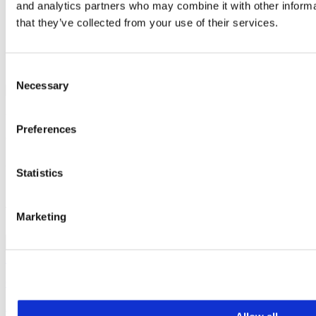
and analytics partners who may combine it with other informa
Productos y servicios
that they’ve collected from your use of their services.
Novedades y recursos
Sobre nosotros
Invesores
Menú
Menú
Contacto
Consent
Necessary
Selection
© 2026 OrthoPediatrics Corp.
Preferences
OrthoPediatrics Corp.
Search
2850 Frontier Drive, Warsaw, IN 46582
Statistics
Phone: 574.268.6379
Toll Free: 877.268.6339
Marketing
Fax: 574.269.3692
Privacy Policy
Cookie Policy
Accessibility Statement