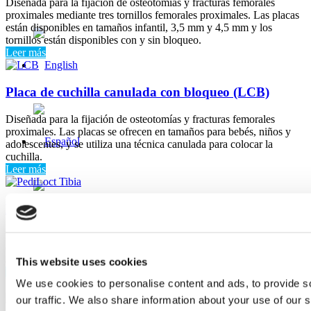
Diseñada para la fijación de osteotomías y fracturas femorales
proximales mediante tres tornillos femorales proximales. Las placas
están disponibles en tamaños infantil, 3,5 mm y 4,5 mm y los
tornillos están disponibles con y sin bloqueo.
Leer más
Placa de cuchilla canulada con bloqueo (LCB)
Diseñada para la fijación de osteotomías y fracturas femorales
proximales. Las placas se ofrecen en tamaños para bebés, niños y
adolescentes, y se utiliza una técnica canulada para colocar la
cuchilla.
Leer más
PediLoc® Tibia
Placas de 3,5 mm diseñadas para osteotomías y fracturas de la tibia
distal. Se presenta con opciones de placas medial angosta, medial
ancha y anterolateral para la tibia distal.
This website uses cookies
Leer más
We use cookies to personalise content and ads, to provide s
News
our traffic. We also share information about your use of our s