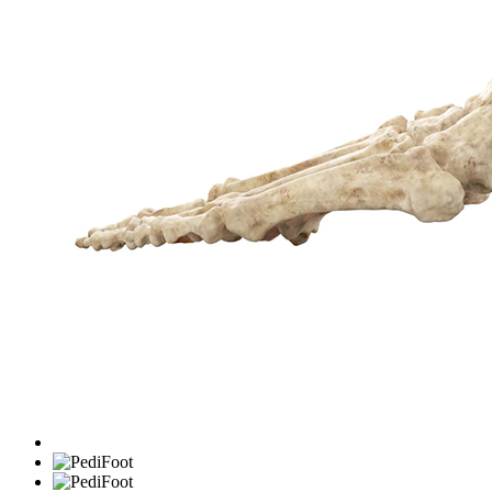
Corrección de Deformidades
Fijación Externa
Pega
Escoliosis