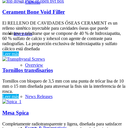
Carreras
Cerament Bone Void Filler
El RELLENO DE CAVIDADES ÓSEAS CERAMENT es un
relleno sintético inyectable para cavidades óseas que puede
moldearse y taladrarse que se compone de 40 % de hidroxiapatita,
Inversores
60 % sulfato de calcio y iohexol con agente de contraste para
radiografías. La proporción exclusiva de hidroxiapatita y sulfato
cálcico está diseñada
Leer más
Overview
Tornillos transfisarios
Tornillos con bloqueo de 3,5 mm con una punta de trócar lisa de 10
mm o 15 mm diseñada para atravesar la fisis sin la interferencia de la
rosca.
News Releases
Leer más
Mesa Spica
Completamente radiotransparente y ligera, diseñada para satisfacer
Events & Presentations