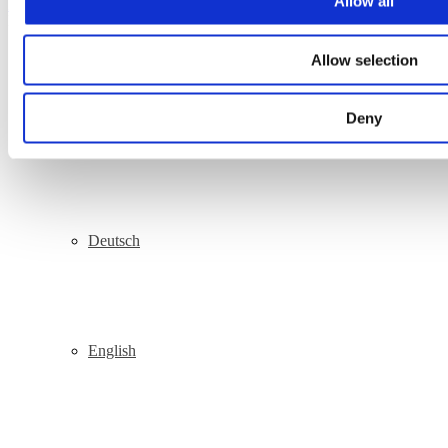
Allow all
Find a Rep
Design and development by
RainCastle Communications
.
Allow selection
Deny
Español
Deutsch
English