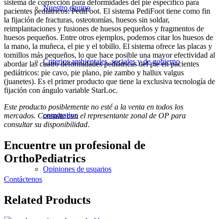
sistema de corrección para deformidades del pie específico para
Nuestro equipo
pacientes pediátricos: PediFoot. El sistema PediFoot tiene como fin
la fijación de fracturas, osteotomías, huesos sin soldar,
reimplantaciones y fusiones de huesos pequeños y fragmentos de
huesos pequeños. Entre otros ejemplos, podemos citar los huesos de
la mano, la muñeca, el pie y el tobillo. El sistema ofrece las placas y
tornillos más pequeños, lo que hace posible una mayor efectividad al
Criterios ambientales, sociales y de gobierno
abordar las cuatro deformidades pediátricas del pie en pacientes
pediátricos: pie cavo, pie plano, pie zambo y hallux valgus
(juanetes). Es el primer producto que tiene la exclusiva tecnología de
fijación con ángulo variable StarLoc.
Este producto posiblemente no esté a la venta en todos los
corporativo
mercados. Consulte con el representante zonal de OP para
consultar su disponibilidad
.
Encuentre un profesional de
OrthoPediatrics
Opiniones de usuarios
Contáctenos
Related Products