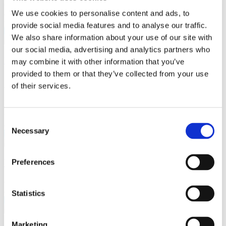
Investisseurs
compose de deux longueurs d'implant, pour s'adapter aux patients
We use cookies to personalise content and ads, to
avec ou sans carpectomie de la rangée proximale (PRC). Des
plaques de 99 mm et 112 mm sont disponibles.
provide social media features and to analyse our traffic.
Lire la suite
We also share information about your use of our site with
our social media, advertising and analytics partners who
PediFrag
Overview
may combine it with other information that you’ve
provided to them or that they’ve collected from your use
Système de plaque polyvalent tout-en-un permettant une fixation par
of their services.
vis verrouillées et non verrouillées. Disponible en instruments et
implants de 2,7 mm, 3,5 mm et 4,5 mm, avec une variété de styles
de plaques, y compris des plaques de compression verrouillées,
News Releases
tubulaires de ¼, tubulaires de 1/3, de reconstruction et des plaques
Consent
en T verrouillées.
Necessary
Selection
Lire la suite
Vis canulées
Preferences
Events & Presentations
Gamme complète de vis partiellement filetées, moyennement filetées
et entièrement filetées de 2,5 mm à 7,3 mm..
Statistics
Lire la suite
Marketing
Stock Information