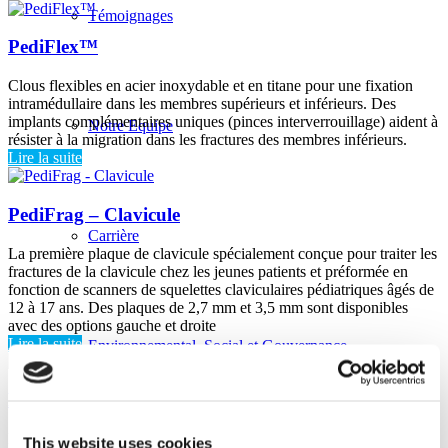
Témoignages
PediFlex™
Clous flexibles en acier inoxydable et en titane pour une fixation
intramédullaire dans les membres supérieurs et inférieurs. Des
implants complémentaires uniques (pinces interverrouillage) aident à
Notre Equipe
résister à la migration dans les fractures des membres inférieurs.
Lire la suite
PediFrag – Clavicule
Carrière
La première plaque de clavicule spécialement conçue pour traiter les
fractures de la clavicule chez les jeunes patients et préformée en
fonction de scanners de squelettes claviculaires pédiatriques âgés de
12 à 17 ans. Des plaques de 2,7 mm et 3,5 mm sont disponibles
avec des options gauche et droite
Lire la suite
Environnemental, Social et Gouvernance
PediFrag – Fusion du poignet
Le système de plaque de fusion du poignet OrthoPediatrics se
This website uses cookies