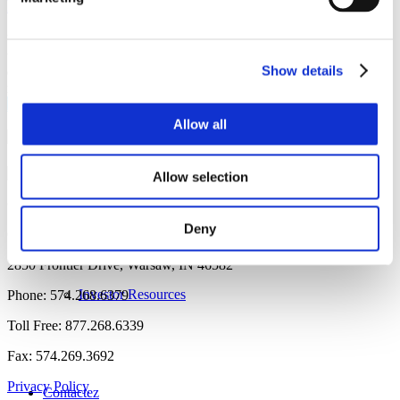
PediNail™
Un clou d'entrée latérale disponible en plusieurs tailles qui permet le
traitement des fractures de la diaphyse fémorale. Disponible en
Show details
diamètres de 7 mm, 8 mm, 9 mm et 10 mm et en longueurs de 200
mm à 420 mm en fonction de la longueur.
Corporate Governance
Lire la suite
Allow all
News
Allow selection
Financials & Filings
© 2026 OrthoPediatrics Corp.
Deny
OrthoPediatrics Corp.
2850 Frontier Drive, Warsaw, IN 46582
Investor Resources
Phone: 574.268.6379
Toll Free: 877.268.6339
Fax: 574.269.3692
Privacy Policy
Contactez