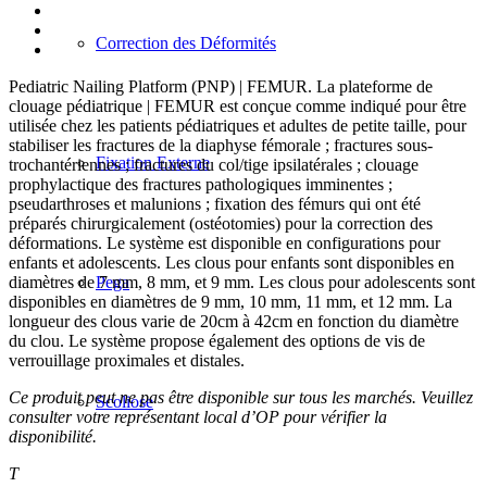
Correction des Déformités
Pediatric Nailing Platform (PNP) | FEMUR. La plateforme de
clouage pédiatrique | FEMUR est conçue comme indiqué pour être
utilisée chez les patients pédiatriques et adultes de petite taille, pour
stabiliser les fractures de la diaphyse fémorale ; fractures sous-
Fixation Externe
trochantériennes ; fractures du col/tige ipsilatérales ; clouage
prophylactique des fractures pathologiques imminentes ;
pseudarthroses et malunions ; fixation des fémurs qui ont été
préparés chirurgicalement (ostéotomies) pour la correction des
déformations. Le système est disponible en configurations pour
enfants et adolescents. Les clous pour enfants sont disponibles en
Pega
diamètres de 7 mm, 8 mm, et 9 mm. Les clous pour adolescents sont
disponibles en diamètres de 9 mm, 10 mm, 11 mm, et 12 mm. La
longueur des clous varie de 20cm à 42cm en fonction du diamètre
du clou. Le système propose également des options de vis de
verrouillage proximales et distales.
Ce produit peut ne pas être disponible sur tous les marchés. Veuillez
Scoliose
consulter votre représentant local d’OP pour vérifier la
disponibilité.
T