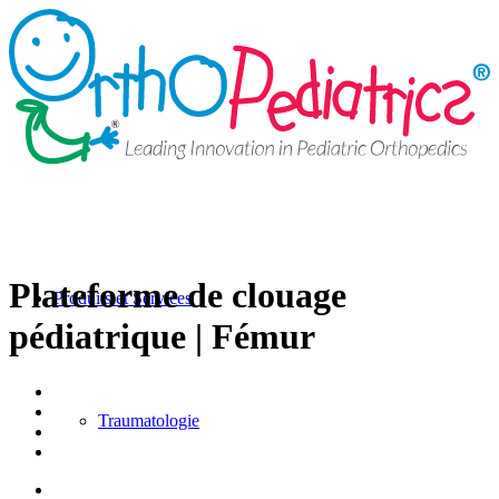
Plateforme de clouage
Produits et Services
pédiatrique | Fémur
Traumatologie