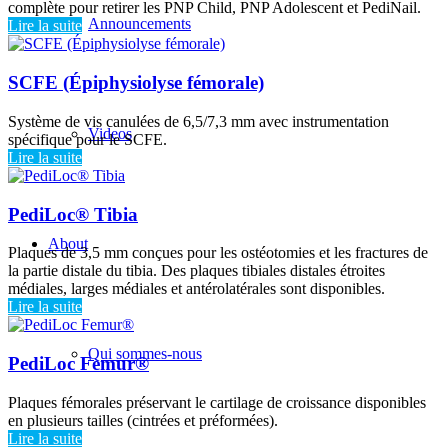
complète pour retirer les PNP Child, PNP Adolescent et PediNail.
Announcements
Lire la suite
SCFE (Épiphysiolyse fémorale)
Système de vis canulées de 6,5/7,3 mm avec instrumentation
Videos
spécifique pour le SCFE.
Lire la suite
PediLoc® Tibia
About
Plaques de 3,5 mm conçues pour les ostéotomies et les fractures de
la partie distale du tibia. Des plaques tibiales distales étroites
médiales, larges médiales et antérolatérales sont disponibles.
Lire la suite
Qui sommes-nous
PediLoc Femur®
Plaques fémorales préservant le cartilage de croissance disponibles
en plusieurs tailles (cintrées et préformées).
Lire la suite