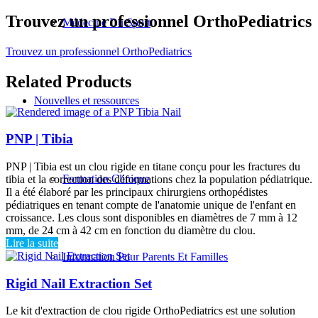
Trouvez un professionnel OrthoPediatrics
Médecine Du Sport
Trouvez un professionnel OrthoPediatrics
Related Products
Nouvelles et ressources
PNP | Tibia
PNP | Tibia est un clou rigide en titane conçu pour les fractures du
Formation Clinique
tibia et la correction des déformations chez la population pédiatrique.
Il a été élaboré par les principaux chirurgiens orthopédistes
pédiatriques en tenant compte de l'anatomie unique de l'enfant en
croissance. Les clous sont disponibles en diamètres de 7 mm à 12
mm, de 24 cm à 42 cm en fonction du diamètre du clou.
Lire la suite
Information Pour Parents Et Familles
Rigid Nail Extraction Set
Le kit d'extraction de clou rigide OrthoPediatrics est une solution